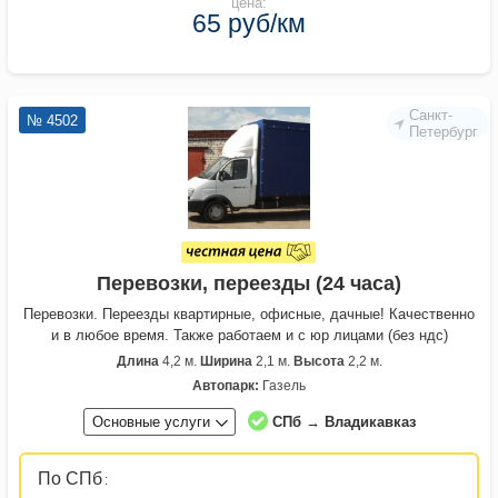
цена:
65 руб/км
Санкт-
№ 4502
Петербург
Перевозки, переезды (24 часа)
Перевозки. Переезды квартирные, офисные, дачные! Качественно
и в любое время. Также работаем и с юр лицами (без ндс)
Длина
4,2 м.
Ширина
2,1 м.
Высота
2,2 м.
Автопарк:
Газель
Основные услуги
СПб → Владикавказ
По СПб
: