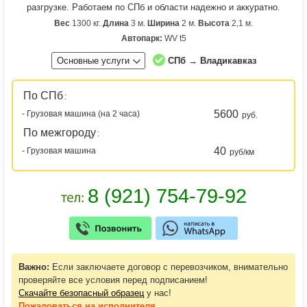
разгрузке. Работаем по СПб и области надежно и аккуратно.
Вес
1300 кг.
Длина
3 м.
Ширина
2 м.
Высота
2,1 м.
Автопарк:
WV t5
Основные услуги
СПб → Владикавказ
По СПб
:
5600
- Грузовая машина (на 2 часа)
руб.
По межгороду
:
40
- Грузовая машина
руб/км
Важно:
Если заключаете договор с перевозчиком, внимательно
проверяйте все условия перед подписанием!
Скачайте безопасный образец
у нас!
Пожаловаться
на исполнителя