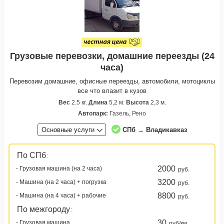
Грузовые перевозки, домашние переезды (24
часа)
Перевозим домашние, офисные переезды, автомобили, мотоциклы
все что влазит в кузов
Вес
2.5 кг.
Длина
5,2 м.
Высота
2,3 м.
Автопарк:
Газель, Рено
Основные услуги
СПб → Владикавказ
По СПб
:
2000
- Грузовая машина (на 2 часа)
руб.
3200
- Машина (на 2 часа) + погрузка
руб.
8800
- Машина (на 4 часа) + рабочие
руб.
По межгороду
:
30
- Грузовая машина
руб/км