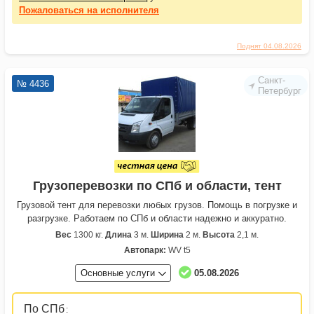
Пожаловаться
на исполнителя
Поднят 04.08.2026
Санкт-
№ 4436
Петербург
Грузоперевозки по СПб и области, тент
Грузовой тент для перевозки любых грузов. Помощь в погрузке и
разгрузке. Работаем по СПб и области надежно и аккуратно.
Вес
1300 кг.
Длина
3 м.
Ширина
2 м.
Высота
2,1 м.
Автопарк:
WV t5
Основные услуги
05.08.2026
По СПб
: