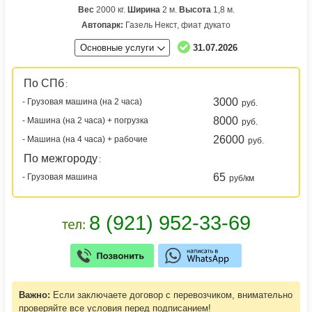
Вес
2000 кг.
Ширина
2 м.
Высота
1,8 м.
Автопарк:
Газель Некст, фиат дукато
Основные услуги
31.07.2026
По СПб
:
3000
- Грузовая машина (на 2 часа)
руб.
8000
- Машина (на 2 часа) + погрузка
руб.
26000
- Машина (на 4 часа) + рабочие
руб.
По межгороду
:
65
- Грузовая машина
руб/км
Важно:
Если заключаете договор с перевозчиком, внимательно
проверяйте все условия перед подписанием!