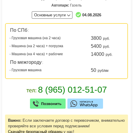
Автопарк:
Газель
Основные услуги
04.08.2026
По СПб
:
3800
- Грузовая машина (на 2 часа)
руб.
5400
- Машина (на 2 часа) + погрузка
руб.
14000
- Машина (на 4 часа) + рабочие
руб.
По межгороду
:
50
- Грузовая машина
руб/км
Важно:
Если заключаете договор с перевозчиком, внимательно
проверяйте все условия перед подписанием!
Скачайте безопасный образец
у нас!