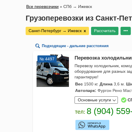
Все перевозчики
»
СПб → Ижевск
Грузоперевозки из Санкт-Пе
Санкт-Петербург → Ижевск
х
Рассчитать
•••
Подходящие - дальние расстояния
Перевозка холодильник
№ 4497
Перевезу холодильник, комод
оборудование для разных зад
гарантирую!
Вес
1500 кг.
Длина
3,6 м.
Ши
Автопарк:
Фургон Рено Маст
Основные услуги
С