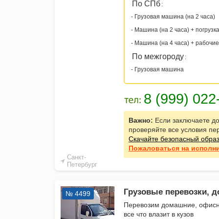
По СПб
:
- Грузовая машина (на 2 часа)
- Машина (на 2 часа) + погрузк
- Машина (на 4 часа) + рабочие
По межгороду
:
- Грузовая машина
Важно:
Если заключаете до
проверяйте все условия пе
Скачайте безопасный обра
Пожаловаться
на исполн
Санкт-
Петербург
Грузовые перевозки, д
№ 4499
Перевозим домашние, офисн
все что влазит в кузов