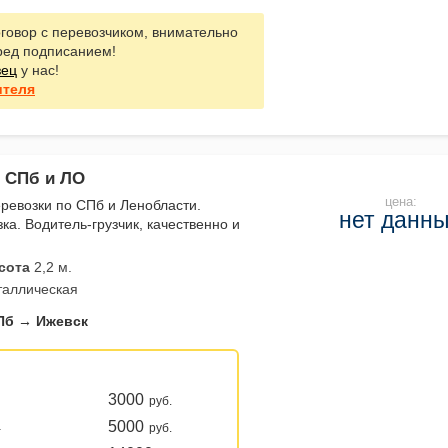
говор с перевозчиком, внимательно
ред подписанием!
зец
у нас!
ителя
о СПб и ЛО
цена:
ревозки по СПб и Ленобласти.
нет данн
зка. Водитель-грузчик, качественно и
сота
2,2 м.
таллическая
Пб → Ижевск
3000
руб.
5000
а
руб.