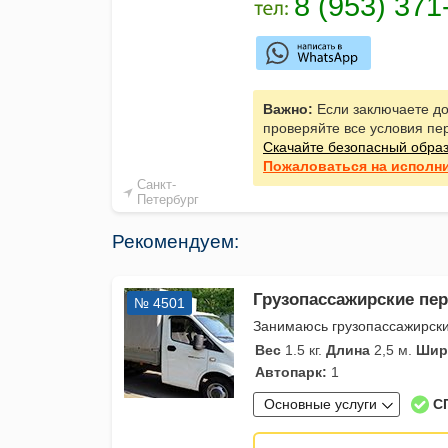
Важно:
Если заключаете до
проверяйте все условия пе
Скачайте безопасный обра
Пожаловаться
на исполн
Санкт-
Петербург
Рекомендуем:
Грузопассажирские пе
№ 4501
Занимаюсь грузопассажирски
Вес
1.5 кг.
Длина
2,5 м.
Шир
Автопарк:
1
Основные услуги
С