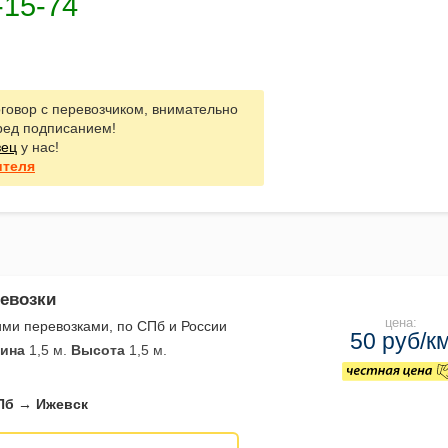
говор с перевозчиком, внимательно
ред подписанием!
зец
у нас!
ителя
ревозки
цена:
ми перевозками, по СПб и России
50 руб/к
ина
1,5 м.
Высота
1,5 м.
Пб → Ижевск