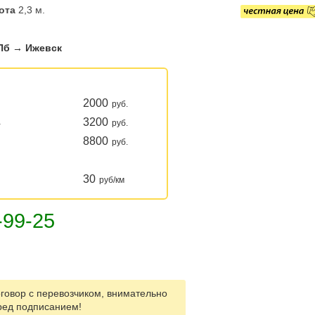
ота
2,3 м.
Пб → Ижевск
2000
руб.
3200
а
руб.
8800
руб.
30
руб/км
говор с перевозчиком, внимательно
ред подписанием!