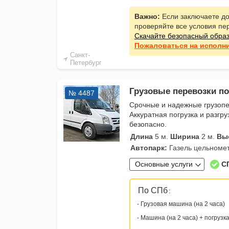
Важно:
Если заключаете до
проверяйте все условия пе
Скачайте безопасный обра
Пожаловаться
на исполн
Санкт-
Петербург
Грузовые перевозки п
№ 4487
Срочные и надежные грузопе
Аккуратная погрузка и разгру
безопасно.
Длина
5 м.
Ширина
2 м.
Вы
Автопарк:
Газель цельноме
Основные услуги
С
По СПб
:
- Грузовая машина (на 2 часа)
- Машина (на 2 часа) + погрузк