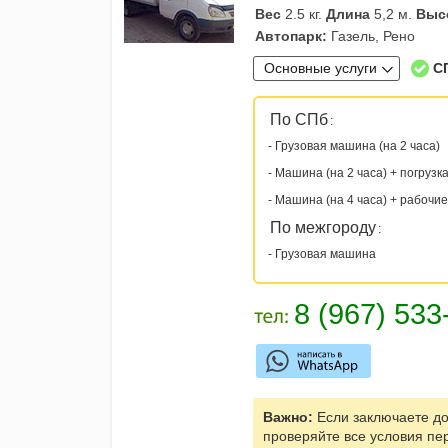
Вес
2.5 кг.
Длина
5,2 м.
Выс
Автопарк:
Газель, Рено
Основные услуги
С
По СПб
:
- Грузовая машина (на 2 часа)
- Машина (на 2 часа) + погрузк
- Машина (на 4 часа) + рабочие
По межгороду
:
- Грузовая машина
Важно:
Если заключаете до
проверяйте все условия пе