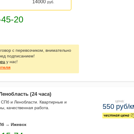
14000
руб.
говор с перевозчиком, внимательно
ред подписанием!
зец
у нас!
ителя
Ленобласть (24 часа)
цена:
 СПб и Ленобласти. Квартирные и
550 руб/к
ы, качественная работа.
Пб → Ижевск