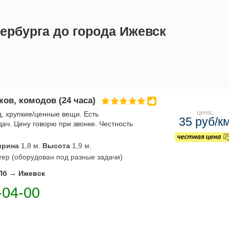
тербурга до города Ижевск
ов, комодов (24 часа)
цена:
, хрупкие/ценные вещи. Есть
35 руб/к
ач. Цену говорю при звонке. Честность
рина
1,8 м.
Высота
1,9 м.
ер (оборудован под разные задачи)
Пб → Ижевск