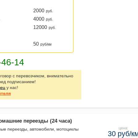
2000
руб.
4000
а
руб.
12000
руб.
50
руб/км
говор с перевозчиком, внимательно
ред подписанием!
зец
у нас!
ителя
омашние переезды (24 часа)
цена:
ые переезды, автомобили, мотоциклы
30 руб/к