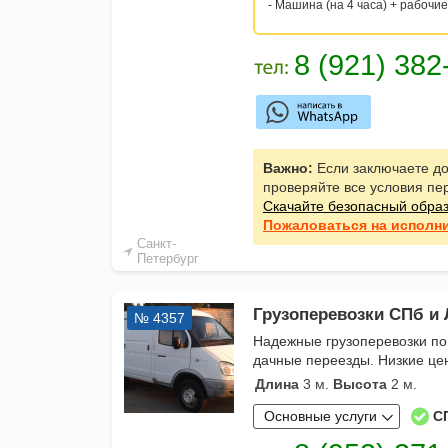
- Машина (на 4 часа) + рабочие
Важно:
Если заключаете до
проверяйте все условия пе
Скачайте безопасный обра
Пожаловаться
на исполн
Санкт-
Петербург
Грузоперевозки СПб и 
№ 4357
Надежные грузоперевозки по
дачные переезды. Низкие цен
Длина
3 м.
Высота
2 м.
Основные услуги
С