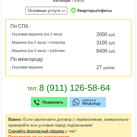
Автопарк:
Газель
Основные услуги
Квартиры/офисы
По СПб
:
2000
- Грузовая машина (на 2 часа)
руб.
3100
- Машина (на 2 часа) + погрузка
руб.
8400
- Машина (на 4 часа) + рабочие
руб.
По межгороду
:
27
- Грузовая машина
руб/км
Важно:
Если заключаете договор с перевозчиком, внимательно
проверяйте все условия перед подписанием!
Скачайте безопасный образец
у нас!
Пожаловаться
на исполнителя