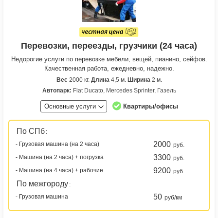
Перевозки, переезды, грузчики (24 часа)
Недорогие услуги по перевозке мебели, вещей, пианино, сейфов.
Качественная работа, ежедневно, надежно.
Вес
2000 кг.
Длина
4,5 м.
Ширина
2 м.
Автопарк:
Fiat Ducato, Mercedes Sprinter, Газель
Основные услуги
Квартиры/офисы
По СПб
:
2000
- Грузовая машина (на 2 часа)
руб.
3300
- Машина (на 2 часа) + погрузка
руб.
9200
- Машина (на 4 часа) + рабочие
руб.
По межгороду
:
50
- Грузовая машина
руб/км