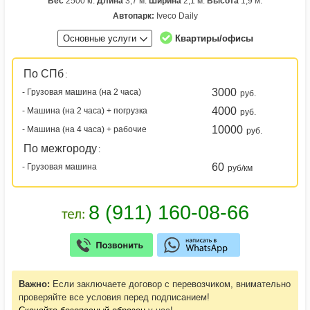
Вес
2500 кг.
Длина
3,7 м.
Ширина
2,1 м.
Высота
1,9 м.
Автопарк:
Iveco Daily
Основные услуги
Квартиры/офисы
По СПб
:
3000
- Грузовая машина (на 2 часа)
руб.
4000
- Машина (на 2 часа) + погрузка
руб.
10000
- Машина (на 4 часа) + рабочие
руб.
По межгороду
:
60
- Грузовая машина
руб/км
Важно:
Если заключаете договор с перевозчиком, внимательно
проверяйте все условия перед подписанием!