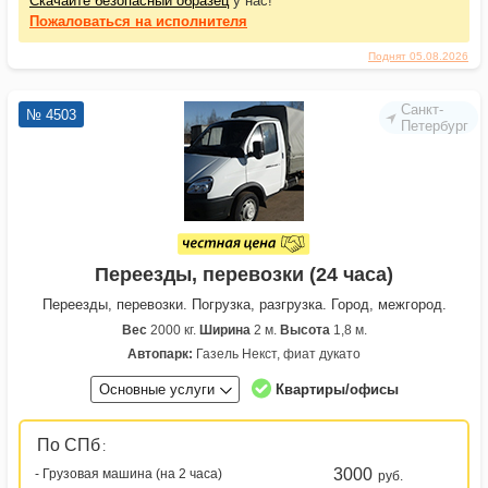
Скачайте безопасный образец
у нас!
Пожаловаться
на исполнителя
Поднят 05.08.2026
Санкт-
№ 4503
Петербург
Переезды, перевозки (24 часа)
Переезды, перевозки. Погрузка, разгрузка. Город, межгород.
Вес
2000 кг.
Ширина
2 м.
Высота
1,8 м.
Автопарк:
Газель Некст, фиат дукато
Основные услуги
Квартиры/офисы
По СПб
:
3000
- Грузовая машина (на 2 часа)
руб.