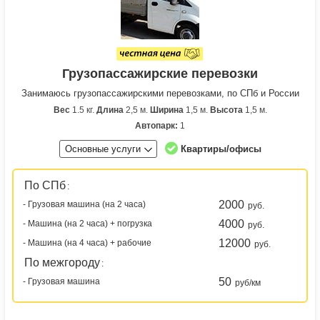
Грузопассажирские перевозки
Занимаюсь грузопассажирскими перевозками, по СПб и России
Вес
1.5 кг.
Длина
2,5 м.
Ширина
1,5 м.
Высота
1,5 м.
Автопарк:
1
Основные услуги
Квартиры/офисы
По СПб
:
2000
- Грузовая машина (на 2 часа)
руб.
4000
- Машина (на 2 часа) + погрузка
руб.
12000
- Машина (на 4 часа) + рабочие
руб.
По межгороду
:
50
- Грузовая машина
руб/км