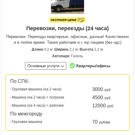
Перевозки, переезды (24 часа)
Перевозки. Переезды квартирные, офисные, дачные! Качественно
и в любое время. Также работаем и с юр лицами (без ндс)
Длина
4,2 м.
Ширина
2,1 м.
Высота
2,2 м.
Автопарк:
Газель
Основные услуги
Квартиры/офисы
По СПб
:
3000
- Грузовая машина (на 2 часа)
руб.
4500
- Машина (на 2 часа) + погрузка
руб.
12000
- Машина (на 4 часа) + рабочие
руб.
По межгороду
:
70
- Грузовая машина
руб/км