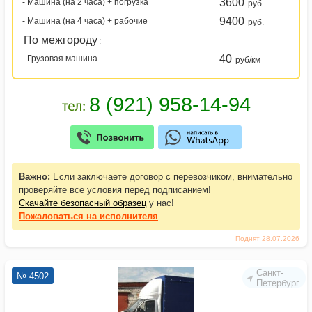
3600
- Машина (на 2 часа) + погрузка
руб.
9400
- Машина (на 4 часа) + рабочие
руб.
По межгороду
:
40
- Грузовая машина
руб/км
Важно:
Если заключаете договор с перевозчиком, внимательно
проверяйте все условия перед подписанием!
Скачайте безопасный образец
у нас!
Пожаловаться
на исполнителя
Поднят 28.07.2026
Санкт-
№ 4502
Петербург