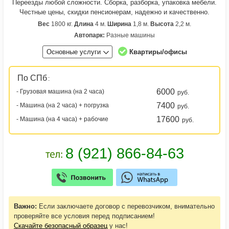
Переезды любой сложности. Сборка, разборка, упаковка мебели.
Честные цены, скидки пенсионерам, надежно и качественно.
Вес
1800 кг.
Длина
4 м.
Ширина
1,8 м.
Высота
2,2 м.
Автопарк:
Разные машины
Основные услуги
Квартиры/офисы
По СПб
:
6000
- Грузовая машина (на 2 часа)
руб.
7400
- Машина (на 2 часа) + погрузка
руб.
17600
- Машина (на 4 часа) + рабочие
руб.
Важно:
Если заключаете договор с перевозчиком, внимательно
проверяйте все условия перед подписанием!
Скачайте безопасный образец
у нас!