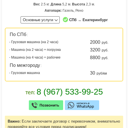
Вес
2.5 кг.
Длина
5,2 м.
Высота
2,3 м.
Автопарк:
Газель, Рено
Основные услуги
СПб → Екатеринбург
По СПб
:
2000
- Грузовая машина (на 2 часа)
руб.
3200
- Машина (на 2 часа) + погрузка
руб.
8800
- Машина (на 4 часа) + рабочие
руб.
По межгороду
:
30
- Грузовая машина
руб/км
Важно:
Если заключаете договор с перевозчиком, внимательно
проверяйте все условия перед подписанием!