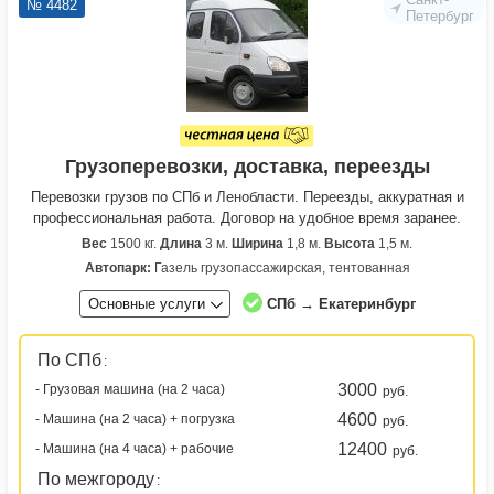
№ 4482
Петербург
Грузоперевозки, доставка, переезды
Перевозки грузов по СПб и Ленобласти. Переезды, аккуратная и
профессиональная работа. Договор на удобное время заранее.
Вес
1500 кг.
Длина
3 м.
Ширина
1,8 м.
Высота
1,5 м.
Автопарк:
Газель грузопассажирская, тентованная
Основные услуги
СПб → Екатеринбург
По СПб
:
3000
- Грузовая машина (на 2 часа)
руб.
4600
- Машина (на 2 часа) + погрузка
руб.
12400
- Машина (на 4 часа) + рабочие
руб.
По межгороду
: