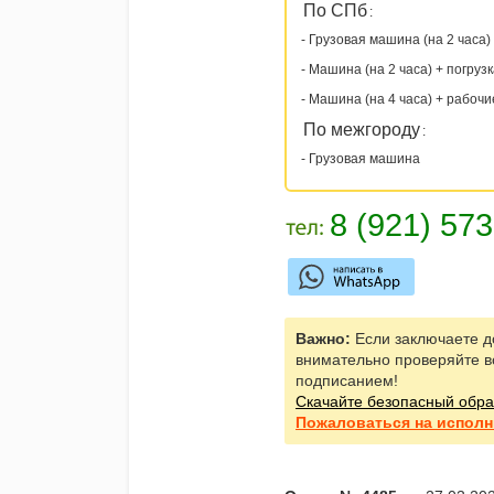
По СПб
:
- Грузовая машина (на 2 часа)
- Машина (на 2 часа) + погруз
- Машина (на 4 часа) + рабочи
По межгороду
:
- Грузовая машина
Важно:
Если заключаете д
внимательно проверяйте в
подписанием!
Скачайте безопасный обра
Пожаловаться
на исполн