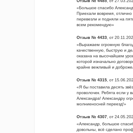
Отзыв № 4485
, от 27.03.2
«Большое спасибо Александ
Приехали вовремя, отлично 
перевезли и подняли на пят
всем рекомендую»
Отзыв № 4433
, от 20.11.20
«Выражаем огромную благод
качественную, быструю и де
оказана на высочайшем уров
которой изначально договор
крайне вежливый и доброже
Отзыв № 4315
, от 15.06.2
«Я бы поставила десять звёз
проволочек. Ребята если у 
Александра! Александру огр
молниеносней переезд!»
Отзыв № 4307
, от 24.05.2
«Александр, большое спасиб
довольны, всё сделано про