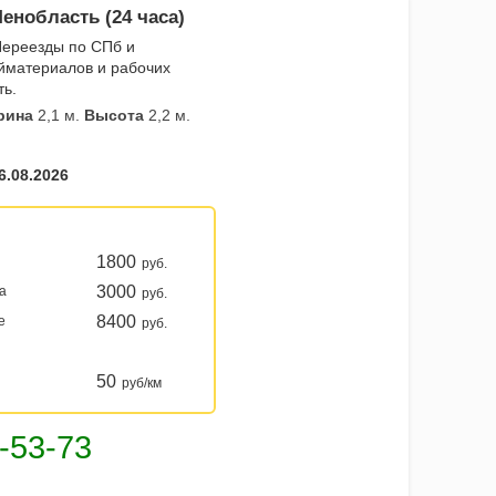
енобласть (24 часа)
Переезды по СПб и
ойматериалов и рабочих
ть.
рина
2,1 м.
Высота
2,2 м.
6.08.2026
1800
руб.
3000
ка
руб.
8400
е
руб.
50
руб/км