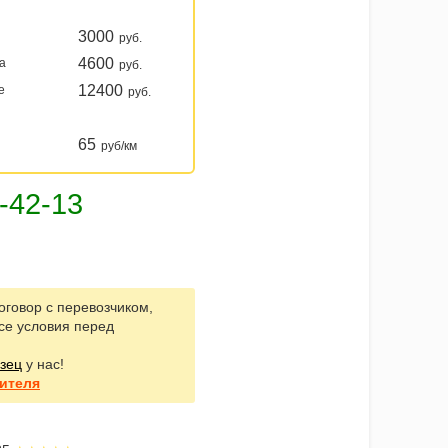
3000
руб.
4600
ка
руб.
12400
е
руб.
65
руб/км
оговор с перевозчиком,
се условия перед
зец
у нас!
ителя