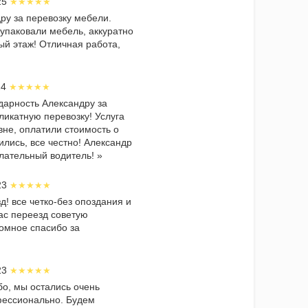
025
ру за перевозку мебели.
упаковали мебель, аккуратно
ый этаж! Отличная работа,
24
арность Александру за
ликатную перевозку! Услуга
не, оплатили стоимость о
ились, все честно! Александр
лательный водитель! »
023
д! все четко-без опоздания и
вас переезд советую
омное спасибо за
023
о, мы остались очень
фессионально. Будем