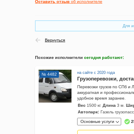
Оставить отзыв
об исполнителе
Для и
Вернуться
Похожие исполнители
сегодня работают
:
на сайте с 2020 года
№ 4482
Грузоперевозки, доста
Перевозки грузов по СПб и 
аккуратная и профессиональ
удобное время заранее.
Вес
1500 кг.
Длина
3 м.
Ши
Автопарк:
Газель грузопас
Основные услуги
2