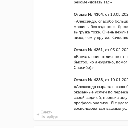
рекомендовать вас»
Отзыв № 4304
, от 18.05.2
«Александр, спасибо большо
машины без задержек. Доеха
выгрузка тоже. Очень вежли
ниже, чем у других. Качеств
Отзыв № 4261
, от 05.02.20
«Впечатление отличное от п
быстро, но аккуратно, помог
Спасибо)»
Отзыв № 4238
, от 10.01.2
«Александр выражаю свою б
оказанные услуги по переез
своей задачей, проявив акку
профессионализм. Я с удов
воспользоваться вашими усл
Санкт-
Петербург