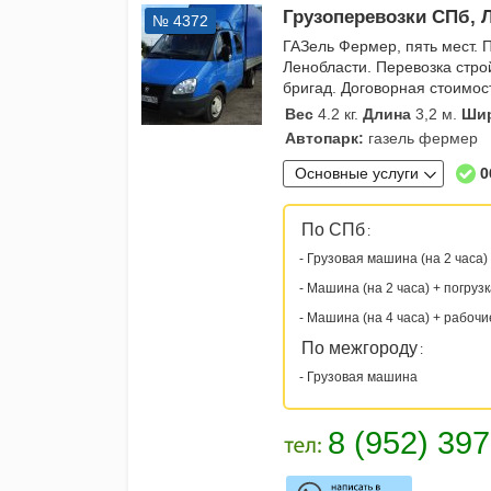
Грузоперевозки СПб, Л
№ 4372
ГАЗель Фермер, пять мест. 
Ленобласти. Перевозка стр
бригад. Договорная стоимос
Вес
4.2 кг.
Длина
3,2 м.
Ши
Автопарк:
газель фермер
Основные услуги
0
По СПб
:
- Грузовая машина (на 2 часа)
- Машина (на 2 часа) + погруз
- Машина (на 4 часа) + рабочи
По межгороду
:
- Грузовая машина