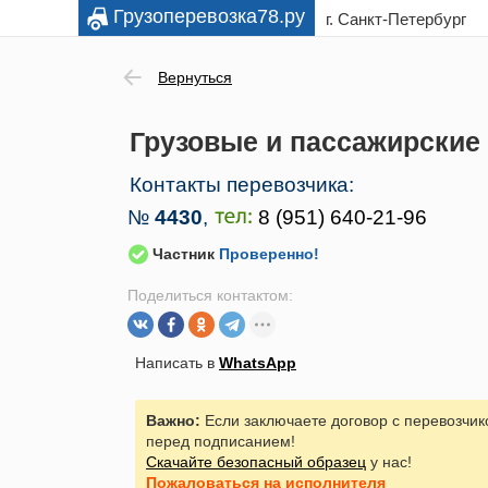
Грузоперевозка78.ру
г. Санкт-Петербург
Вернуться
Грузовые и пассажирские
Контакты перевозчика:
№
4430
,
Частник
Проверенно!
Поделиться контактом:
Написать в
WhatsApp
Важно:
Если заключаете договор с перевозчик
перед подписанием!
Скачайте безопасный образец
у нас!
Пожаловаться
на исполнителя