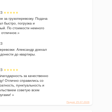
023
е за грузоперевозку. Подача
л быстро, погрузка и
вый. По стоимости немного
о отличное.»
23
еревозки. Александр доехал
 донести до квартиры.
023
лагодарность за качественно
ду! Отлично справились со
ратность, пунктуальность и
ольствием советую всем
угами! »
Поднят 25.07.2026