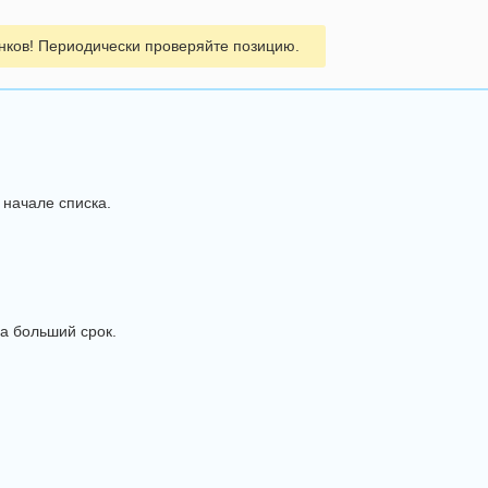
ков! Периодически проверяйте позицию.
начале списка.
а больший срок.